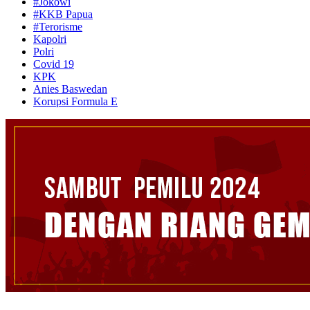
#Jokowi
#KKB Papua
#Terorisme
Kapolri
Polri
Covid 19
KPK
Anies Baswedan
Korupsi Formula E