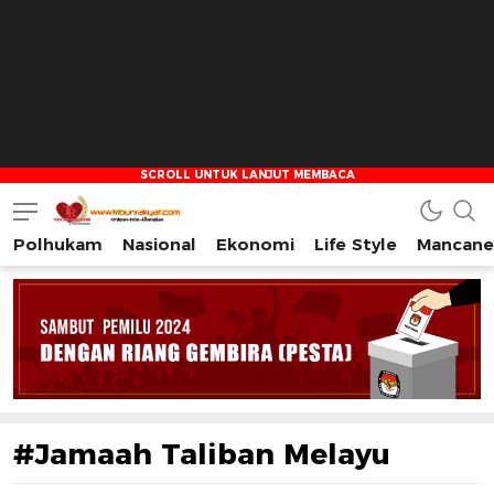
Polhukam
Nasional
Ekonomi
Life Style
Mancane
Tribun Rakyat
Tulus – Terdepan – Diharapkan
#Jamaah Taliban Melayu