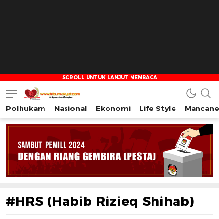
Polhukam
Nasional
Ekonomi
Life Style
Mancane
Tribun Rakyat
Tulus – Terdepan – Diharapkan
#HRS (Habib Rizieq Shihab)