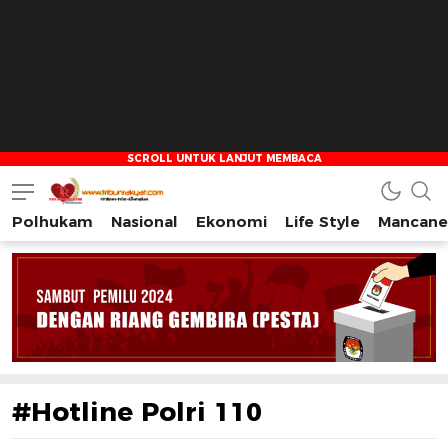
Polhukam
Nasional
Ekonomi
Life Style
Mancane
Tribun Rakyat
Tulus – Terdepan – Diharapkan
#Hotline Polri 110