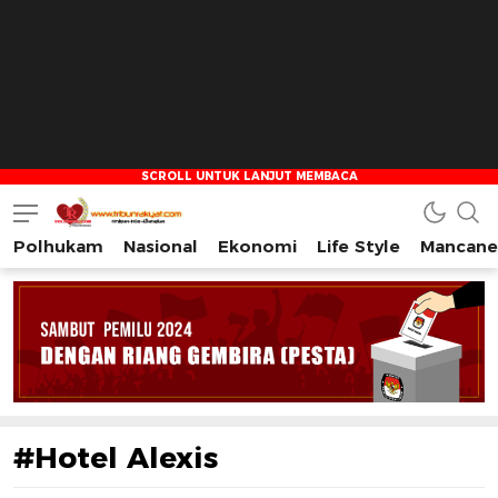
Polhukam
Nasional
Ekonomi
Life Style
Mancane
Tribun Rakyat
Tulus – Terdepan – Diharapkan
#Hotel Alexis