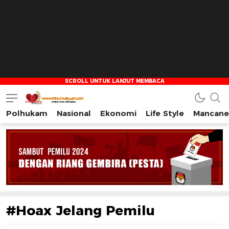
Polhukam
Nasional
Ekonomi
Life Style
Mancane
Tribun Rakyat
Tulus – Terdepan – Diharapkan
#Hoax Jelang Pemilu