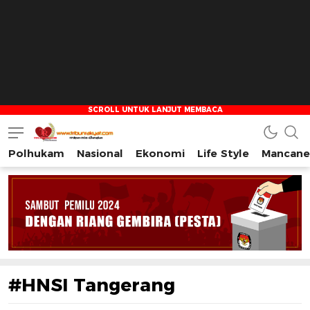
Polhukam
Nasional
Ekonomi
Life Style
Mancane
Tribun Rakyat
Tulus – Terdepan – Diharapkan
#HNSI Tangerang