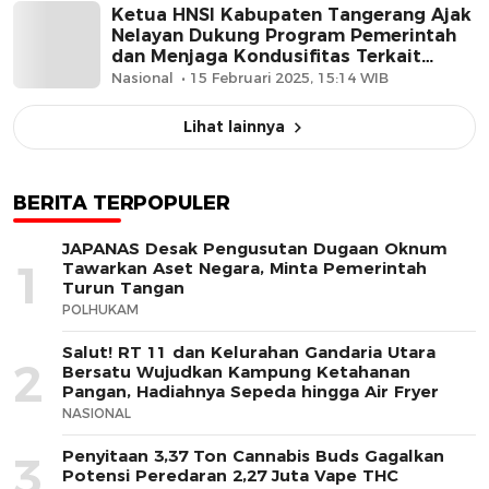
Ketua HNSI Kabupaten Tangerang Ajak
Nelayan Dukung Program Pemerintah
dan Menjaga Kondusifitas Terkait
Pembongkaran Pagar Laut
Nasional
15 Februari 2025, 15:14 WIB
Lihat lainnya
BERITA TERPOPULER
JAPANAS Desak Pengusutan Dugaan Oknum
1
Tawarkan Aset Negara, Minta Pemerintah
Turun Tangan
POLHUKAM
Salut! RT 11 dan Kelurahan Gandaria Utara
2
Bersatu Wujudkan Kampung Ketahanan
Pangan, Hadiahnya Sepeda hingga Air Fryer
NASIONAL
Penyitaan 3,37 Ton Cannabis Buds Gagalkan
3
Potensi Peredaran 2,27 Juta Vape THC