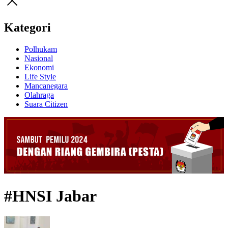
Kategori
Polhukam
Nasional
Ekonomi
Life Style
Mancanegara
Olahraga
Suara Citizen
#HNSI Jabar