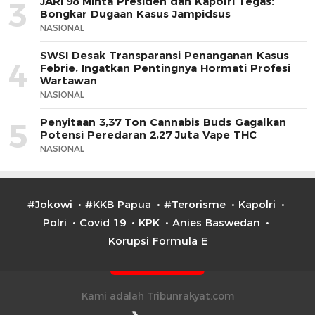
JARI’98 Minta Presiden dan Kapolri Tegas:
3
Bongkar Dugaan Kasus Jampidsus
NASIONAL
SWSI Desak Transparansi Penanganan Kasus
4
Febrie, Ingatkan Pentingnya Hormati Profesi
Wartawan
NASIONAL
Penyitaan 3,37 Ton Cannabis Buds Gagalkan
5
Potensi Peredaran 2,27 Juta Vape THC
NASIONAL
#Jokowi
#KKB Papua
#Terorisme
Kapolri
Polri
Covid 19
KPK
Anies Baswedan
Korupsi Formula E
Kami adalah Tribunrakyat.com