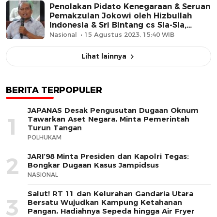
Penolakan Pidato Kenegaraan & Seruan
Pemakzulan Jokowi oleh Hizbullah
Indonesia & Sri Bintang cs Sia-Sia,
Fernando: Rakyat Tak Mendukung, Gak
Nasional
15 Agustus 2023, 15:40 WIB
Ngaruh
Lihat lainnya
BERITA TERPOPULER
JAPANAS Desak Pengusutan Dugaan Oknum
1
Tawarkan Aset Negara, Minta Pemerintah
Turun Tangan
POLHUKAM
JARI’98 Minta Presiden dan Kapolri Tegas:
2
Bongkar Dugaan Kasus Jampidsus
NASIONAL
Salut! RT 11 dan Kelurahan Gandaria Utara
3
Bersatu Wujudkan Kampung Ketahanan
Pangan, Hadiahnya Sepeda hingga Air Fryer