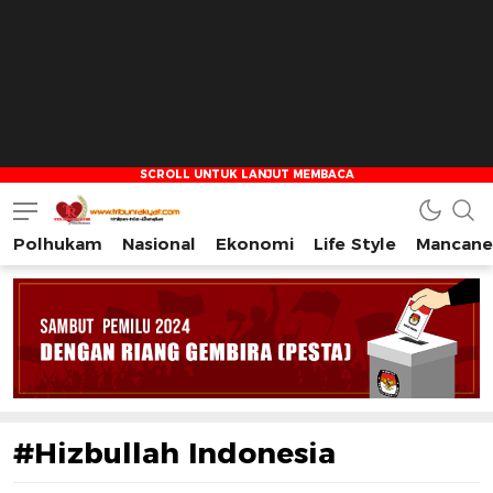
Polhukam
Nasional
Ekonomi
Life Style
Mancane
Tribun Rakyat
Tulus – Terdepan – Diharapkan
#Hizbullah Indonesia