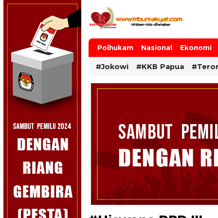
Tribun Rakyat
Tulus – Terdepan – Diharapkan
Polhukam
Nasional
Ekonomi
#Jokowi
#KKB Papua
#Tero