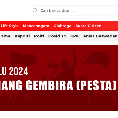
Life Style
Mancanegara
Olahraga
Suara Citizen
risme
Kapolri
Polri
Covid 19
KPK
Anies Baswedan