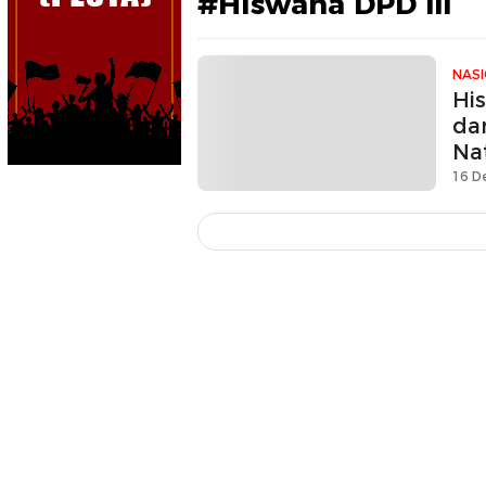
#Hiswana DPD III
NAS
Hi
da
Na
16 D