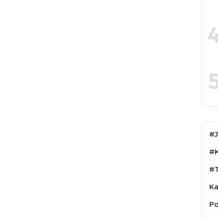
#
#
#T
Ka
Po