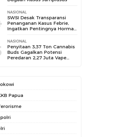
NASIONAL
4
SWSI Desak Transparansi
Penanganan Kasus Febrie,
Ingatkan Pentingnya Hormati
Profesi Wartawan
NASIONAL
5
Penyitaan 3,37 Ton Cannabis
Buds Gagalkan Potensi
Peredaran 2,27 Juta Vape
THC
Jokowi
KKB Papua
erorisme
polri
lri