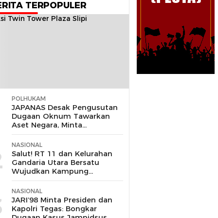
ERITA TERPOPULER
POLHUKAM
1
JAPANAS Desak Pengusutan
Dugaan Oknum Tawarkan
Aset Negara, Minta
Pemerintah Turun Tangan
NASIONAL
2
Salut! RT 11 dan Kelurahan
Gandaria Utara Bersatu
Wujudkan Kampung
Ketahanan Pangan,
Hadiahnya Sepeda hingga Air
NASIONAL
Fryer
3
JARI’98 Minta Presiden dan
Kapolri Tegas: Bongkar
Dugaan Kasus Jampidsus