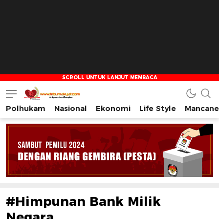
Polhukam
Nasional
Ekonomi
Life Style
Mancane
Tribun Rakyat
Tulus – Terdepan – Diharapkan
#Himpunan Bank Milik
Negara