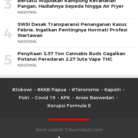
3
Bersatu Wujudkan Kampung Ketahanan
Pangan, Hadiahnya Sepeda hingga Air Fryer
NASIONAL
SWSI Desak Transparansi Penanganan Kasus
4
Febrie, Ingatkan Pentingnya Hormati Profesi
Wartawan
NASIONAL
Penyitaan 3,37 Ton Cannabis Buds Gagalkan
5
Potensi Peredaran 2,27 Juta Vape THC
NASIONAL
#Jokowi
#KKB Papua
#Terorisme
Kapolri
Polri
Covid 19
KPK
Anies Baswedan
Korupsi Formula E
Kami adalah Tribunrakyat.com