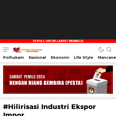
Polhukam
Nasional
Ekonomi
Life Style
Mancane
Tribun Rakyat
Tulus – Terdepan – Diharapkan
#Hilirisasi Industri Ekspor
Impor