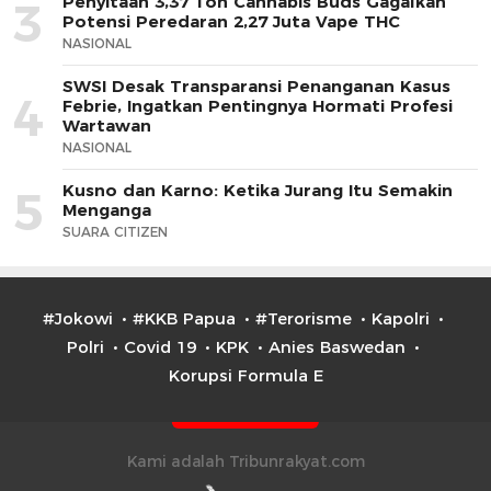
Penyitaan 3,37 Ton Cannabis Buds Gagalkan
3
Potensi Peredaran 2,27 Juta Vape THC
NASIONAL
SWSI Desak Transparansi Penanganan Kasus
4
Febrie, Ingatkan Pentingnya Hormati Profesi
Wartawan
NASIONAL
Kusno dan Karno: Ketika Jurang Itu Semakin
5
Menganga
SUARA CITIZEN
#Jokowi
#KKB Papua
#Terorisme
Kapolri
Polri
Covid 19
KPK
Anies Baswedan
Korupsi Formula E
Kami adalah Tribunrakyat.com