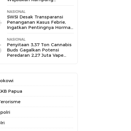
Ketahanan Pangan,
Hadiahnya Sepeda hingga Air
NASIONAL
Fryer
4
SWSI Desak Transparansi
Penanganan Kasus Febrie,
Ingatkan Pentingnya Hormati
Profesi Wartawan
NASIONAL
5
Penyitaan 3,37 Ton Cannabis
Buds Gagalkan Potensi
Peredaran 2,27 Juta Vape
THC
Jokowi
KKB Papua
erorisme
polri
lri