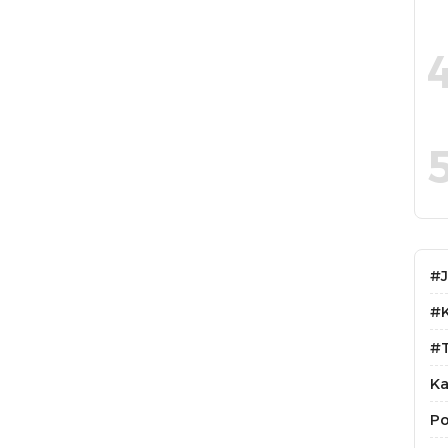
#
#
#T
Ka
Po