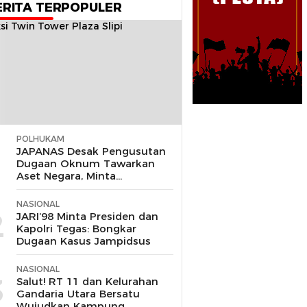
ERITA TERPOPULER
POLHUKAM
1
JAPANAS Desak Pengusutan
Dugaan Oknum Tawarkan
Aset Negara, Minta
Pemerintah Turun Tangan
NASIONAL
2
JARI’98 Minta Presiden dan
Kapolri Tegas: Bongkar
Dugaan Kasus Jampidsus
NASIONAL
3
Salut! RT 11 dan Kelurahan
Gandaria Utara Bersatu
Wujudkan Kampung