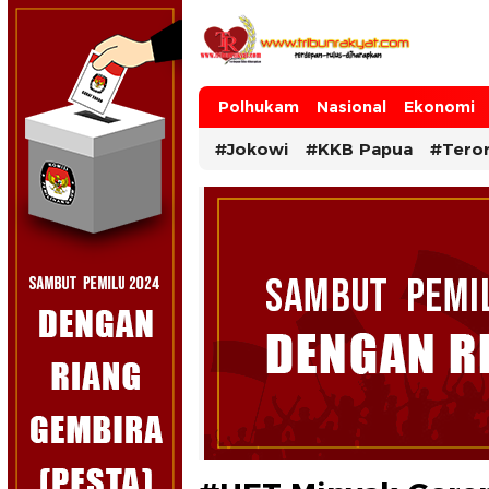
Tribun Rakyat
Tulus – Terdepan – Diharapkan
Polhukam
Nasional
Ekonomi
#Jokowi
#KKB Papua
#Tero