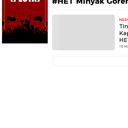
#HET Minyak Gore
NAS
Tin
Ka
HE
18 M