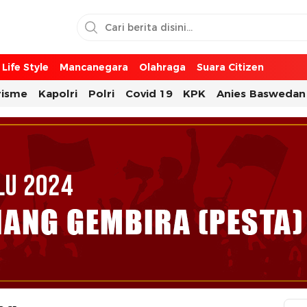
Life Style
Mancanegara
Olahraga
Suara Citizen
risme
Kapolri
Polri
Covid 19
KPK
Anies Baswedan