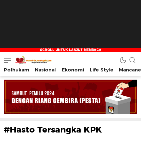
Polhukam
Nasional
Ekonomi
Life Style
Mancane
Tribun Rakyat
Tulus – Terdepan – Diharapkan
#Hasto Tersangka KPK