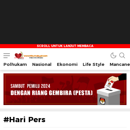
Polhukam
Nasional
Ekonomi
Life Style
Mancane
Tribun Rakyat
Tulus – Terdepan – Diharapkan
#Hari Pers