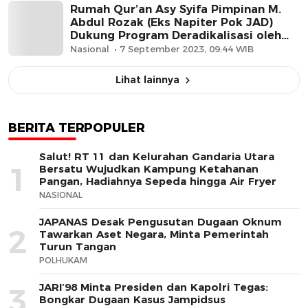
Rumah Qur’an Asy Syifa Pimpinan M.
Abdul Rozak (Eks Napiter Pok JAD)
Dukung Program Deradikalisasi oleh
Polri
Nasional
7 September 2023, 09:44 WIB
Lihat lainnya
BERITA TERPOPULER
Salut! RT 11 dan Kelurahan Gandaria Utara
1
Bersatu Wujudkan Kampung Ketahanan
Pangan, Hadiahnya Sepeda hingga Air Fryer
NASIONAL
JAPANAS Desak Pengusutan Dugaan Oknum
2
Tawarkan Aset Negara, Minta Pemerintah
Turun Tangan
POLHUKAM
JARI’98 Minta Presiden dan Kapolri Tegas:
3
Bongkar Dugaan Kasus Jampidsus