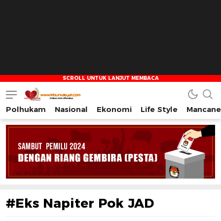
Polhukam
Nasional
Ekonomi
Life Style
Mancane
Tribun Rakyat
Tulus – Terdepan – Diharapkan
#Eks Napiter Pok JAD