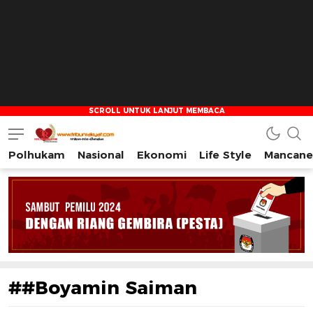
Polhukam
Nasional
Ekonomi
Life Style
Mancane
Tribun Rakyat
Tulus – Terdepan – Diharapkan
##Boyamin Saiman