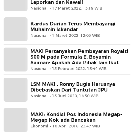
Laporkan dan Kawal!
Nasional
17 Maret 2022, 13:19 WIB
Kardus Durian Terus Membayangi
Muhaimin Iskandar
Nasional
1 Maret 2022, 12:05 WIB
MAKI Pertanyakan Pembayaran Royalti
500 M pada Formula E, Boyamin
Saiman: Apakah Ada Pihak lain Ikut
Menikmati Selain FEO ?
Nasional
15 Februari 2022, 13:44 WIB
LSM MAKI : Ronny Bugis Harusnya
Dibebaskan Dari Tuntutan JPU
Nasional
15 Juni 2020, 14:50 WIB
MAKI: Kondisi Pos Indonesia Megap-
Megap Kok ada Bancakan
Ekonomi
10 April 2018, 23:47 WIB