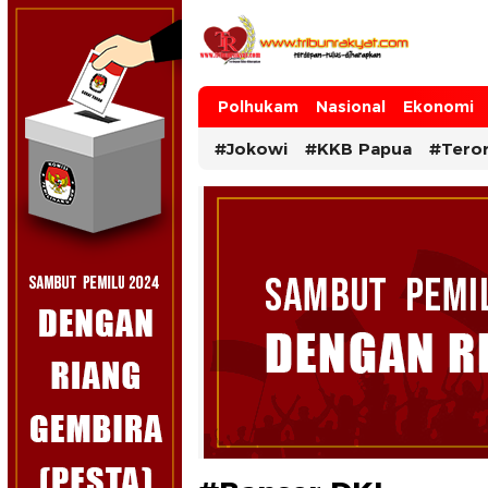
Tribun Rakyat
Tulus – Terdepan – Diharapkan
Polhukam
Nasional
Ekonomi
#Jokowi
#KKB Papua
#Tero