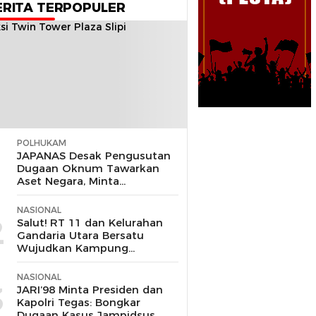
ERITA TERPOPULER
POLHUKAM
1
JAPANAS Desak Pengusutan
Dugaan Oknum Tawarkan
Aset Negara, Minta
Pemerintah Turun Tangan
NASIONAL
2
Salut! RT 11 dan Kelurahan
Gandaria Utara Bersatu
Wujudkan Kampung
Ketahanan Pangan,
Hadiahnya Sepeda hingga Air
NASIONAL
Fryer
3
JARI’98 Minta Presiden dan
Kapolri Tegas: Bongkar
Dugaan Kasus Jampidsus