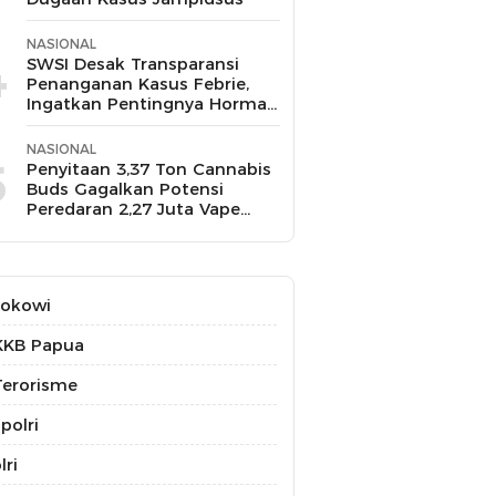
NASIONAL
4
SWSI Desak Transparansi
Penanganan Kasus Febrie,
Ingatkan Pentingnya Hormati
Profesi Wartawan
NASIONAL
5
Penyitaan 3,37 Ton Cannabis
Buds Gagalkan Potensi
Peredaran 2,27 Juta Vape
THC
Jokowi
KKB Papua
erorisme
polri
lri