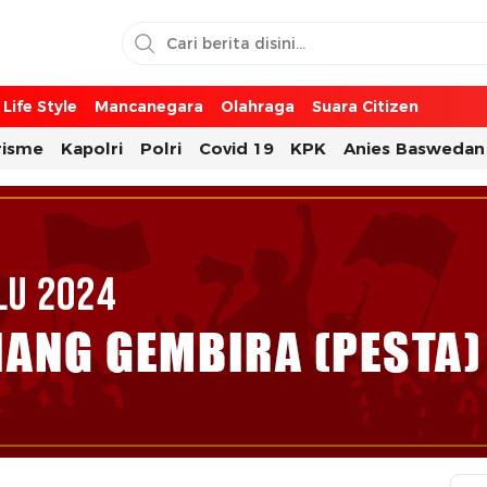
Life Style
Mancanegara
Olahraga
Suara Citizen
risme
Kapolri
Polri
Covid 19
KPK
Anies Baswedan