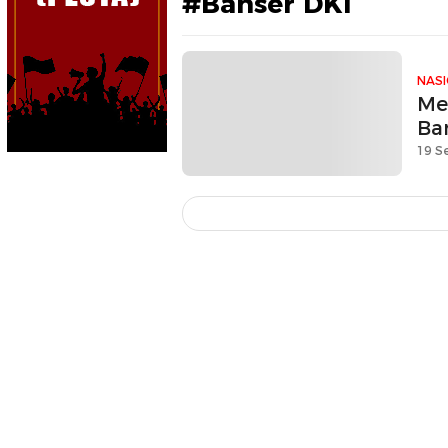
#Banser DKI
NAS
Me
Ban
19 S