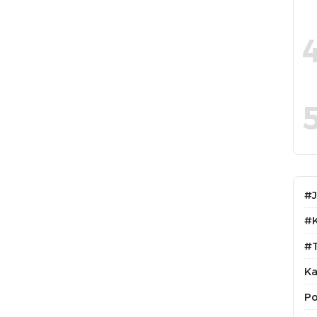
#
#
#T
Ka
Po