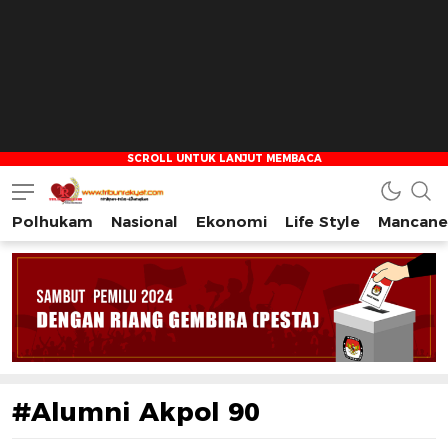
Polhukam
Nasional
Ekonomi
Life Style
Mancane
Tribun Rakyat
Tulus – Terdepan – Diharapkan
#Alumni Akpol 90