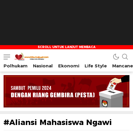
Polhukam
Nasional
Ekonomi
Life Style
Mancane
Tribun Rakyat
Tulus – Terdepan – Diharapkan
#Aliansi Mahasiswa Ngawi