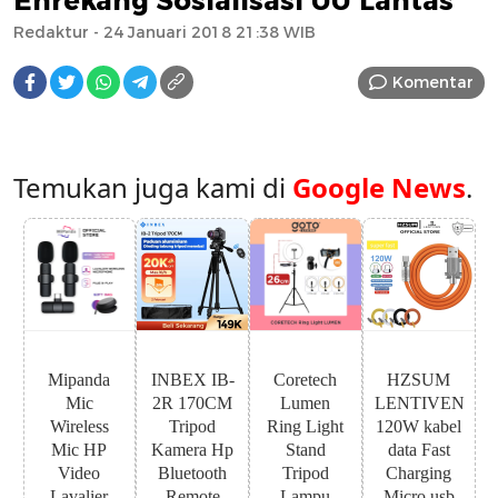
Enrekang Sosialisasi UU Lantas
Redaktur
- 24 Januari 2018 21:38 WIB
Komentar
Temukan juga kami di
Google News
.
Mipanda
INBEX IB-
Coretech
HZSUM
Mic
2R 170CM
Lumen
LENTIVEN
Wireless
Tripod
Ring Light
120W kabel
Mic HP
Kamera Hp
Stand
data Fast
Video
Bluetooth
Tripod
Charging
Lavalier
Remote
Lampu
Micro usb