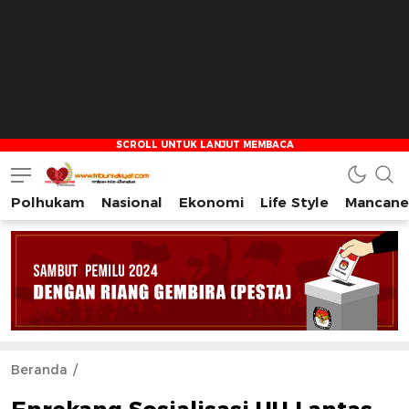
Polhukam
Nasional
Ekonomi
Life Style
Mancane
Tribun Rakyat
Tulus – Terdepan – Diharapkan
Beranda