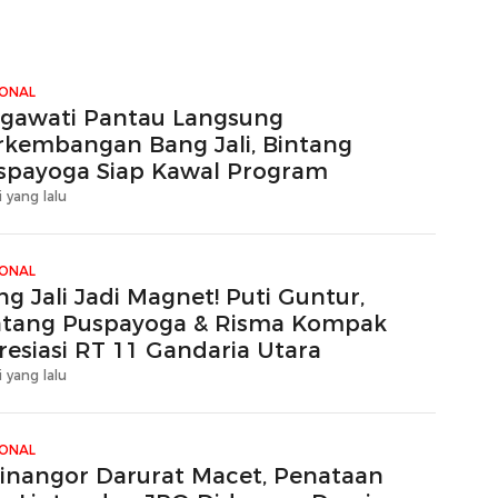
IONAL
gawati Pantau Langsung
rkembangan Bang Jali, Bintang
spayoga Siap Kawal Program
i yang lalu
IONAL
g Jali Jadi Magnet! Puti Guntur,
ntang Puspayoga & Risma Kompak
resiasi RT 11 Gandaria Utara
i yang lalu
IONAL
tinangor Darurat Macet, Penataan