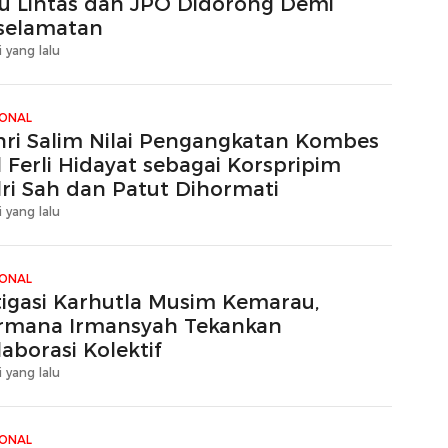
lu Lintas dan JPO Didorong Demi
selamatan
i yang lalu
IONAL
hri Salim Nilai Pengangkatan Kombes
 Ferli Hidayat sebagai Korspripim
lri Sah dan Patut Dihormati
i yang lalu
IONAL
tigasi Karhutla Musim Kemarau,
rmana Irmansyah Tekankan
aborasi Kolektif
i yang lalu
IONAL