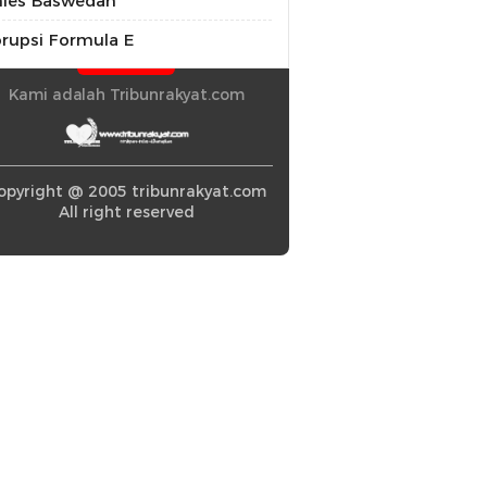
ies Baswedan
rupsi Formula E
Kami adalah Tribunrakyat.com
opyright @ 2005 tribunrakyat.com
All right reserved