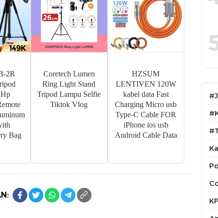
B-2R
Coretech Lumen
HZSUM
ipod
Ring Light Stand
LENTIVEN 120W
 Hp
Tripod Lampu Selfie
kabel data Fast
#
Remote
Tiktok Vlog
Charging Micro usb
#
luminum
Type-C Cable FOR
with
iPhone ios usb
#T
ry Bag
Android Cable Data
Ka
Po
Co
N:
K