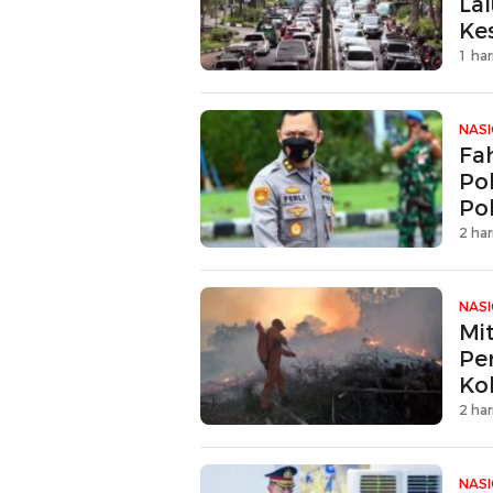
La
Ke
1 har
NAS
Fa
Pol
Po
2 har
NAS
Mi
Pe
Kol
2 har
NAS