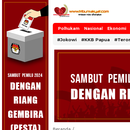
Tribun Rakyat
Tulus – Terdepan – Diharapkan
Polhukam
Nasional
Ekonomi
#Jokowi
#KKB Papua
#Tero
Beranda