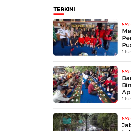
TERKINI
NAS
Me
Pe
Pu
1 har
NAS
Ban
Bi
Ap
1 har
NAS
Ja