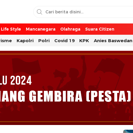
Life Style
Mancanegara
Olahraga
Suara Citizen
risme
Kapolri
Polri
Covid 19
KPK
Anies Baswedan