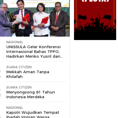
NASIONAL
1
UNISSULA Gelar Konferensi
Internasional Bahas TPPO,
Hadirkan Menko Yusril dan
Wakapolri
SUARA CITIZEN
2
Mekkah Aman Tanpa
Khilafah
SUARA CITIZEN
3
Menyongsong 81 Tahun
Indonesia Merdeka
NASIONAL
4
Kapolri Wujudkan Tempat
Ibadah Impian Warga