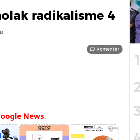
lak radikalisme 4
IB
Komentar
oogle News
.