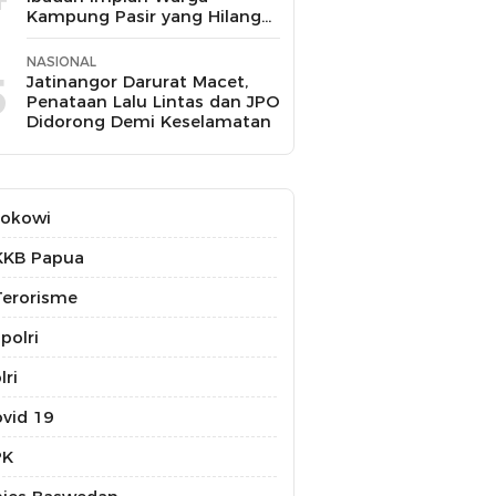
Kampung Pasir yang Hilang
Selama 10 Tahun
NASIONAL
5
Jatinangor Darurat Macet,
Penataan Lalu Lintas dan JPO
Didorong Demi Keselamatan
Jokowi
KKB Papua
erorisme
polri
lri
vid 19
PK