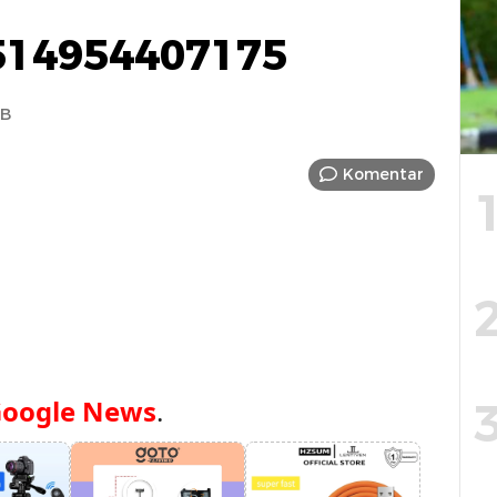
514954407175
IB
Komentar
oogle News
.