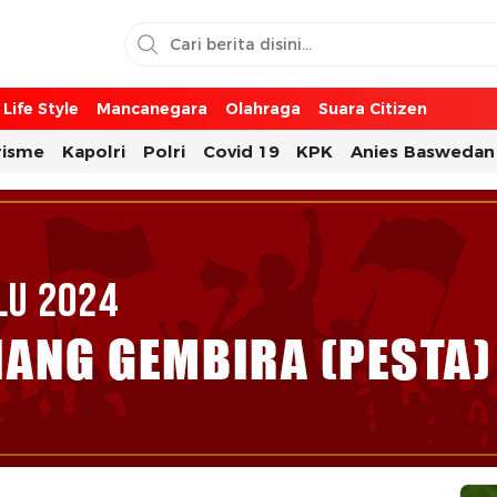
Life Style
Mancanegara
Olahraga
Suara Citizen
risme
Kapolri
Polri
Covid 19
KPK
Anies Baswedan