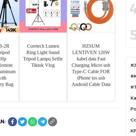
B-2R
Coretech Lumen
HZSUM
ipod
Ring Light Stand
LENTIVEN 120W
 Hp
Tripod Lampu Selfie
kabel data Fast
#
Remote
Tiktok Vlog
Charging Micro usb
luminum
Type-C Cable FOR
#
with
iPhone ios usb
ry Bag
Android Cable Data
#T
Ka
Po
Co
N:
K