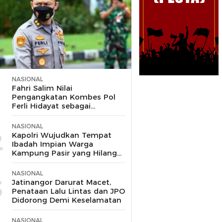
NASIONAL
1
Fahri Salim Nilai
Pengangkatan Kombes Pol
Ferli Hidayat sebagai
Korspripim Polri Sah dan
Patut Dihormati
NASIONAL
2
Kapolri Wujudkan Tempat
Ibadah Impian Warga
Kampung Pasir yang Hilang
Selama 10 Tahun
NASIONAL
3
Jatinangor Darurat Macet,
Penataan Lalu Lintas dan JPO
Didorong Demi Keselamatan
NASIONAL