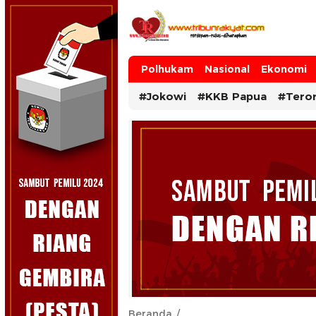
Tribun Rakyat
Tulus – Terdepan – Diharapkan
Polhukam
Nasional
Ekonomi
#Jokowi
#KKB Papua
#Tero
Beranda