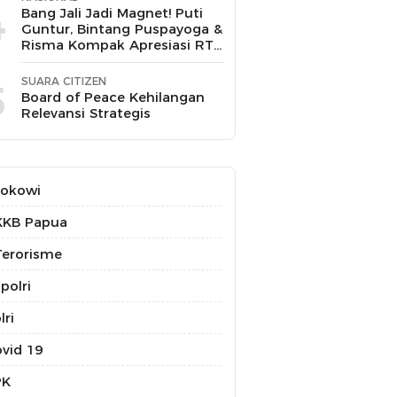
4
Bang Jali Jadi Magnet! Puti
Guntur, Bintang Puspayoga &
Risma Kompak Apresiasi RT
11 Gandaria Utara
SUARA CITIZEN
5
Board of Peace Kehilangan
Relevansi Strategis
Jokowi
KKB Papua
erorisme
polri
lri
vid 19
PK