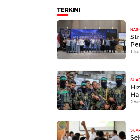
TERKINI
NAS
Str
Pe
1 har
SUAR
Hi
Ha
2 har
SUAR
Se