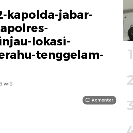
-kapolda-jabar-
apolres-
njau-lokasi-
erahu-tenggelam-
8 WIB
Komentar