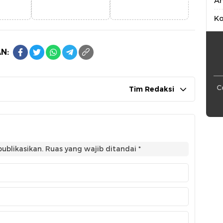
An
Ko
N:
C
Tim Redaksi
ublikasikan.
Ruas yang wajib ditandai
*