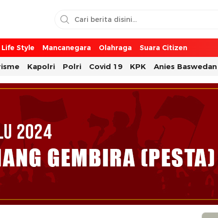
Life Style
Mancanegara
Olahraga
Suara Citizen
risme
Kapolri
Polri
Covid 19
KPK
Anies Baswedan