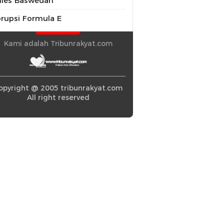
ies Baswedan
rupsi Formula E
Kami adalah Tribunrakyat.com
opyright @ 2005 tribunrakyat.com
All right reserved