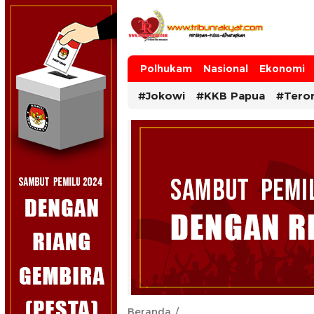
Tribun Rakyat
Tulus – Terdepan – Diharapkan
Polhukam
Nasional
Ekonomi
#Jokowi
#KKB Papua
#Tero
Beranda