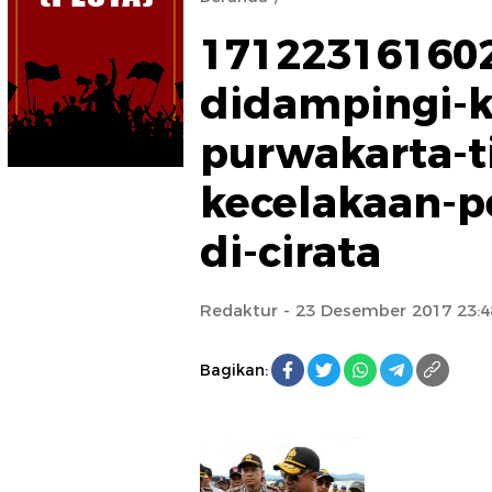
171223161602
didampingi-k
purwakarta-ti
kecelakaan-p
di-cirata
Redaktur
- 23 Desember 2017 23:4
Bagikan: