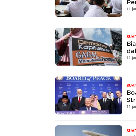
Pe
11 ja
SUAR
Bia
da
11 ja
SUAR
Bo
Str
11 ja
SUAR