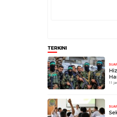
TERKINI
SUAR
Hi
Ha
11 ja
SUAR
Se