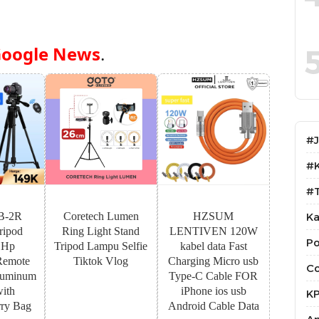
oogle News
.
#
#
#T
B-2R
Coretech Lumen
HZSUM
Ka
ipod
Ring Light Stand
LENTIVEN 120W
Po
 Hp
Tripod Lampu Selfie
kabel data Fast
Remote
Tiktok Vlog
Charging Micro usb
Co
luminum
Type-C Cable FOR
with
iPhone ios usb
K
ry Bag
Android Cable Data