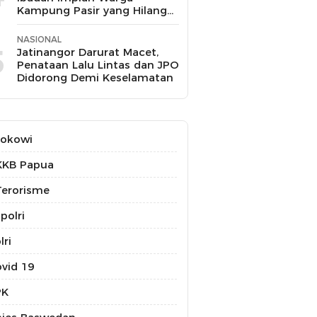
Kampung Pasir yang Hilang
Selama 10 Tahun
NASIONAL
5
Jatinangor Darurat Macet,
Penataan Lalu Lintas dan JPO
Didorong Demi Keselamatan
Jokowi
KKB Papua
erorisme
polri
lri
vid 19
PK