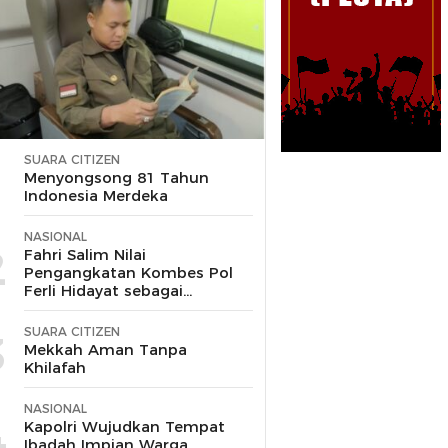
SUARA CITIZEN
1
Menyongsong 81 Tahun
Indonesia Merdeka
NASIONAL
2
Fahri Salim Nilai
Pengangkatan Kombes Pol
Ferli Hidayat sebagai
Korspripim Polri Sah dan
Patut Dihormati
SUARA CITIZEN
3
Mekkah Aman Tanpa
Khilafah
NASIONAL
4
Kapolri Wujudkan Tempat
Ibadah Impian Warga