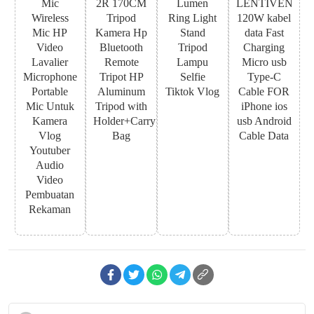
Mic
2R 170CM
Lumen
LENTIVEN
Wireless
Tripod
Ring Light
120W kabel
Mic HP
Kamera Hp
Stand
data Fast
Video
Bluetooth
Tripod
Charging
Lavalier
Remote
Lampu
Micro usb
Microphone
Tripot HP
Selfie
Type-C
Portable
Aluminum
Tiktok Vlog
Cable FOR
Mic Untuk
Tripod with
iPhone ios
Kamera
Holder+Carry
usb Android
Vlog
Bag
Cable Data
Youtuber
Audio
Video
Pembuatan
Rekaman