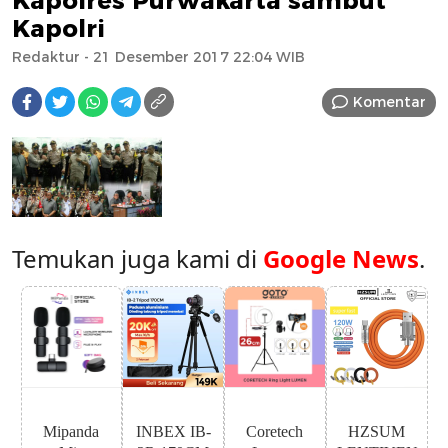
Kapolres Purwakarta sambut
Kapolri
Redaktur
- 21 Desember 2017 22:04 WIB
Komentar
Temukan juga kami di
Google News
.
Mipanda
INBEX IB-
Coretech
HZSUM