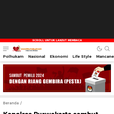
Polhukam
Nasional
Ekonomi
Life Style
Mancane
Tribun Rakyat
Tulus – Terdepan – Diharapkan
Beranda