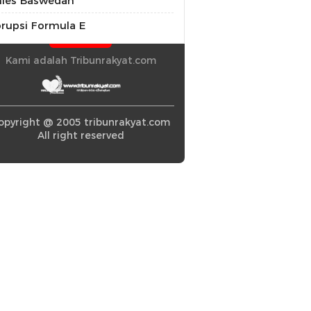
ies Baswedan
rupsi Formula E
Kami adalah Tribunrakyat.com
opyright @ 2005 tribunrakyat.com
All right reserved