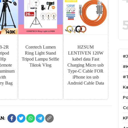
B-2R
Coretech Lumen
HZSUM
ipod
Ring Light Stand
LENTIVEN 120W
#
 Hp
Tripod Lampu Selfie
kabel data Fast
Remote
Tiktok Vlog
Charging Micro usb
#
luminum
Type-C Cable FOR
#T
with
iPhone ios usb
ry Bag
Android Cable Data
Ka
Po
Co
K
N: