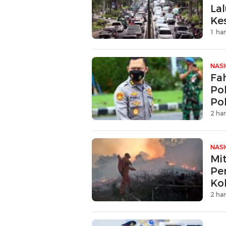
La
Ke
1 har
NAS
Fa
Pol
Po
2 har
NAS
Mi
Pe
Kol
2 har