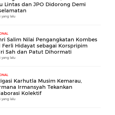
lu Lintas dan JPO Didorong Demi
selamatan
i yang lalu
IONAL
hri Salim Nilai Pengangkatan Kombes
 Ferli Hidayat sebagai Korspripim
lri Sah dan Patut Dihormati
i yang lalu
IONAL
tigasi Karhutla Musim Kemarau,
rmana Irmansyah Tekankan
aborasi Kolektif
i yang lalu