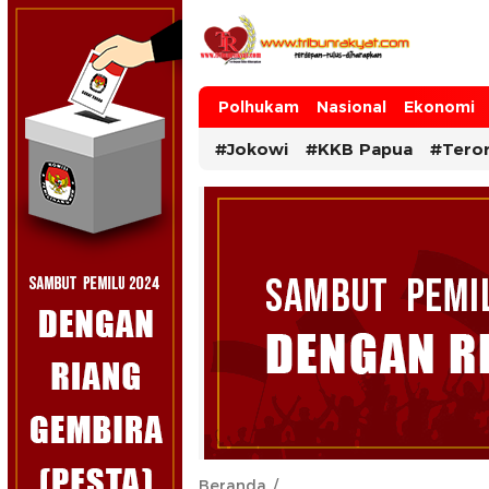
Tribun Rakyat
Tulus – Terdepan – Diharapkan
Polhukam
Nasional
Ekonomi
#Jokowi
#KKB Papua
#Tero
Beranda