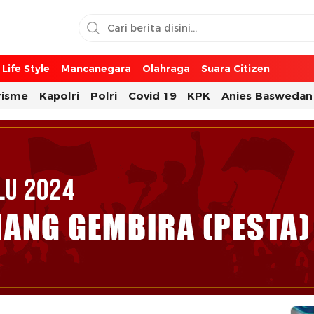
Life Style
Mancanegara
Olahraga
Suara Citizen
risme
Kapolri
Polri
Covid 19
KPK
Anies Baswedan