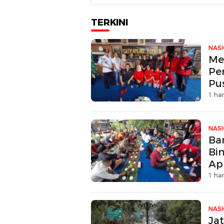
TERKINI
NAS
Me
Pe
Pu
1 har
NAS
Ban
Bi
Ap
1 har
NAS
Ja