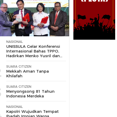
NASIONAL
1
UNISSULA Gelar Konferensi
Internasional Bahas TPPO,
Hadirkan Menko Yusril dan
Wakapolri
SUARA CITIZEN
2
Mekkah Aman Tanpa
Khilafah
SUARA CITIZEN
3
Menyongsong 81 Tahun
Indonesia Merdeka
NASIONAL
4
Kapolri Wujudkan Tempat
Ibadah Impian Warga