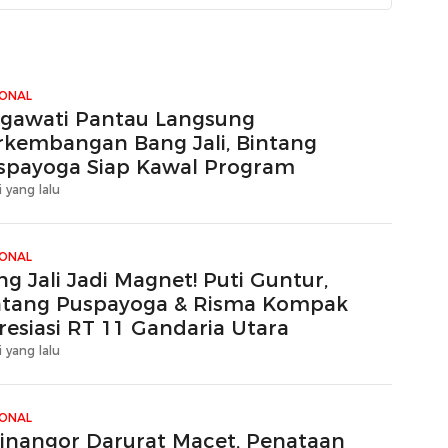
IONAL
gawati Pantau Langsung
rkembangan Bang Jali, Bintang
spayoga Siap Kawal Program
i yang lalu
IONAL
g Jali Jadi Magnet! Puti Guntur,
ntang Puspayoga & Risma Kompak
resiasi RT 11 Gandaria Utara
i yang lalu
IONAL
tinangor Darurat Macet, Penataan