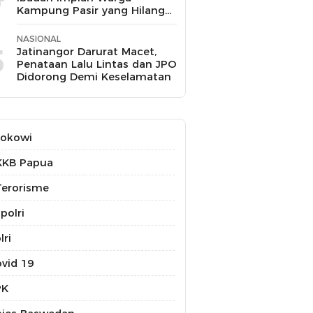
Kampung Pasir yang Hilang
Selama 10 Tahun
NASIONAL
5
Jatinangor Darurat Macet,
Penataan Lalu Lintas dan JPO
Didorong Demi Keselamatan
Jokowi
KKB Papua
erorisme
polri
lri
vid 19
PK