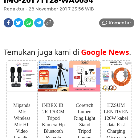
IMG-20171128-WA0054
Redaktur
- 28 November 2017 23:56 WIB
Komentar
Temukan juga kami di
Google News
.
Mipanda
INBEX IB-
Coretech
HZSUM
Mic
2R 170CM
Lumen
LENTIVEN
Wireless
Tripod
Ring Light
120W kabel
Mic HP
Kamera Hp
Stand
data Fast
Video
Bluetooth
Tripod
Charging
Lavalier
Remote
Lampu
Micro usb