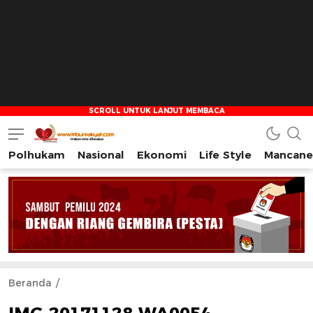
Polhukam
Nasional
Ekonomi
Life Style
Mancane
Tribun Rakyat
Tulus – Terdepan – Diharapkan
Beranda