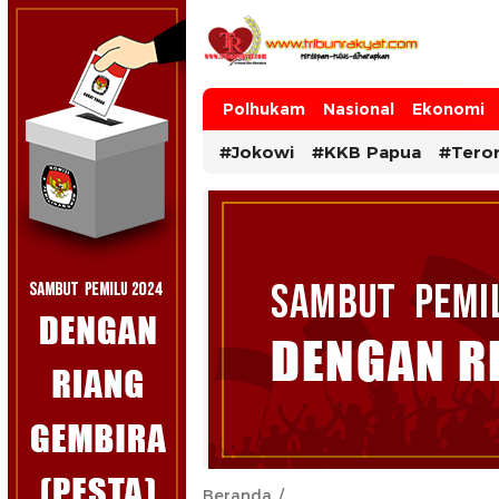
Tribun Rakyat
Tulus – Terdepan – Diharapkan
Polhukam
Nasional
Ekonomi
#Jokowi
#KKB Papua
#Tero
Beranda