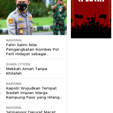
NASIONAL
1
Fahri Salim Nilai
Pengangkatan Kombes Pol
Ferli Hidayat sebagai
Korspripim Polri Sah dan
Patut Dihormati
SUARA CITIZEN
2
Mekkah Aman Tanpa
Khilafah
NASIONAL
3
Kapolri Wujudkan Tempat
Ibadah Impian Warga
Kampung Pasir yang Hilang
Selama 10 Tahun
NASIONAL
Jatinangor Darurat Macet,