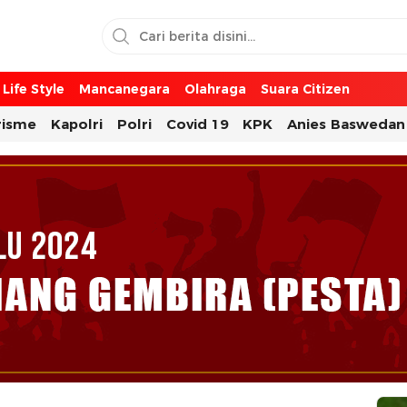
Life Style
Mancanegara
Olahraga
Suara Citizen
risme
Kapolri
Polri
Covid 19
KPK
Anies Baswedan