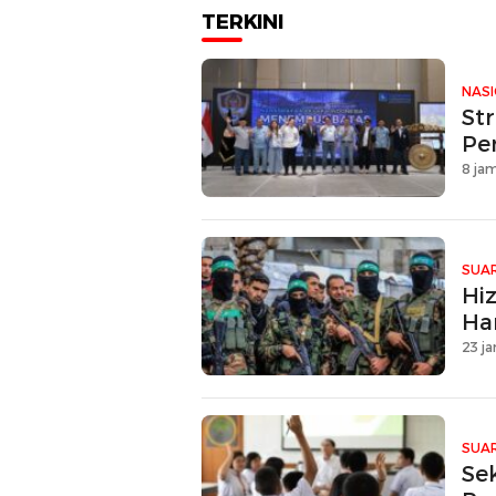
TERKINI
NAS
Str
Pe
8 jam
SUAR
Hi
Ha
23 ja
SUAR
Se