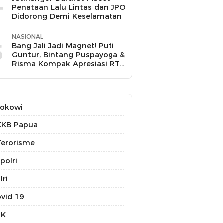
4
Penataan Lalu Lintas dan JPO
Didorong Demi Keselamatan
NASIONAL
5
Bang Jali Jadi Magnet! Puti
Guntur, Bintang Puspayoga &
Risma Kompak Apresiasi RT
11 Gandaria Utara
Jokowi
KKB Papua
erorisme
polri
lri
vid 19
PK