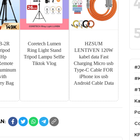
B-2R
Coretech Lumen
HZSUM
ipod
Ring Light Stand
LENTIVEN 120W
 Hp
Tripod Lampu Selfie
kabel data Fast
Remote
Tiktok Vlog
Charging Micro usb
#
luminum
Type-C Cable FOR
with
iPhone ios usb
#
ry Bag
Android Cable Data
#T
Ka
Po
N:
Co
K