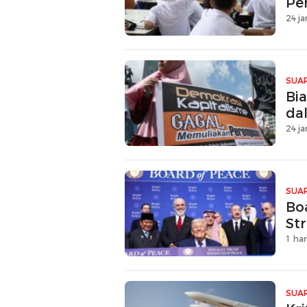
Pe
24 ja
SUAR
Bia
da
24 ja
SUAR
Bo
Str
1 har
SUAR