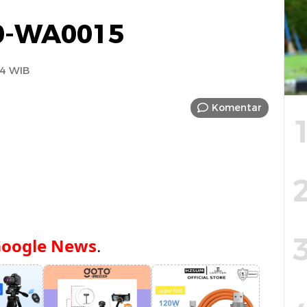
0-WA0015
34 WIB
Komentar
oogle News
.