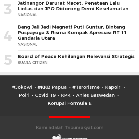
Jatinangor Darurat Macet, Penataan Lalu
3
Lintas dan JPO Didorong Demi Keselamatan
NASIONAL
Bang Jali Jadi Magnet! Puti Guntur, Bintang
4
Puspayoga & Risma Kompak Apresiasi RT 11
Gandaria Utara
NASIONAL
5
Board of Peace Kehilangan Relevansi Strategis
SUARA CITIZEN
#Jokowi
#KKB Papua
#Terorisme
Kapolri
Polri
Covid 19
KPK
Anies Baswedan
Korupsi Formula E
Kami adalah Tribunrakyat.com