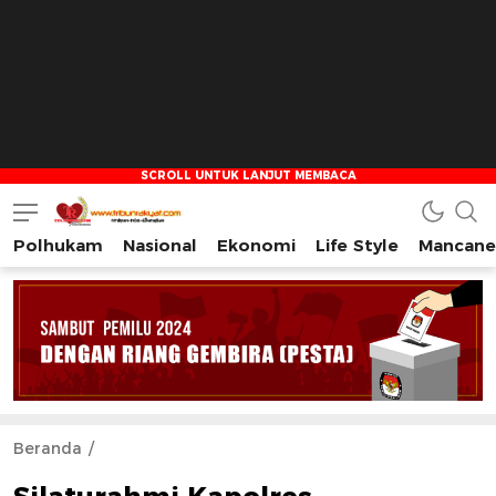
Polhukam
Nasional
Ekonomi
Life Style
Mancane
Tribun Rakyat
Tulus – Terdepan – Diharapkan
Beranda