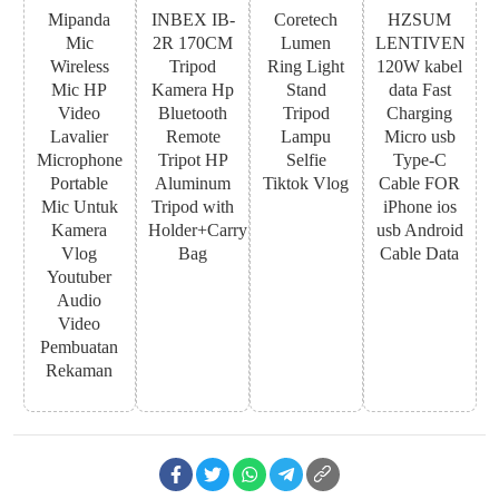
Mipanda
INBEX IB-
Coretech
HZSUM
Mic
2R 170CM
Lumen
LENTIVEN
Wireless
Tripod
Ring Light
120W kabel
Mic HP
Kamera Hp
Stand
data Fast
Video
Bluetooth
Tripod
Charging
Lavalier
Remote
Lampu
Micro usb
Microphone
Tripot HP
Selfie
Type-C
Portable
Aluminum
Tiktok Vlog
Cable FOR
Mic Untuk
Tripod with
iPhone ios
Kamera
Holder+Carry
usb Android
Vlog
Bag
Cable Data
Youtuber
Audio
Video
Pembuatan
Rekaman