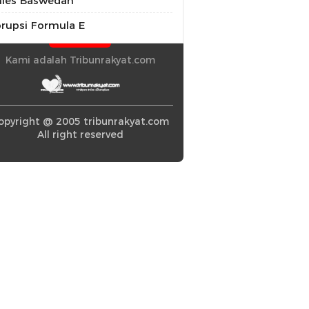
ies Baswedan
rupsi Formula E
Kami adalah Tribunrakyat.com
opyright @ 2005 tribunrakyat.com
All right reserved