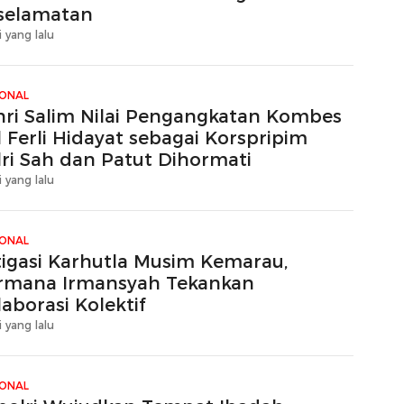
selamatan
i yang lalu
IONAL
hri Salim Nilai Pengangkatan Kombes
 Ferli Hidayat sebagai Korspripim
lri Sah dan Patut Dihormati
i yang lalu
IONAL
tigasi Karhutla Musim Kemarau,
rmana Irmansyah Tekankan
aborasi Kolektif
i yang lalu
IONAL