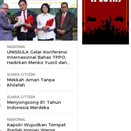
NASIONAL
1
UNISSULA Gelar Konferensi
Internasional Bahas TPPO,
Hadirkan Menko Yusril dan
Wakapolri
SUARA CITIZEN
2
Mekkah Aman Tanpa
Khilafah
SUARA CITIZEN
3
Menyongsong 81 Tahun
Indonesia Merdeka
NASIONAL
4
Kapolri Wujudkan Tempat
Ibadah Impian Warga