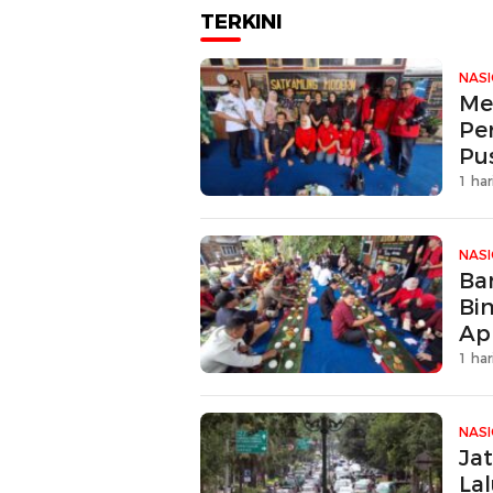
TERKINI
NAS
Me
Pe
Pu
1 har
NAS
Ban
Bi
Ap
1 har
NAS
Ja
La