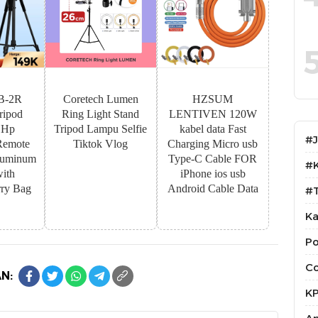
B-2R
Coretech Lumen
HZSUM
ipod
Ring Light Stand
LENTIVEN 120W
 Hp
Tripod Lampu Selfie
kabel data Fast
#
Remote
Tiktok Vlog
Charging Micro usb
luminum
Type-C Cable FOR
#
with
iPhone ios usb
ry Bag
Android Cable Data
#T
Ka
Po
Co
N:
K