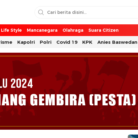
Life Style
Mancanegara
Olahraga
Suara Citizen
risme
Kapolri
Polri
Covid 19
KPK
Anies Baswedan