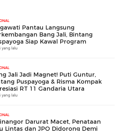
IONAL
gawati Pantau Langsung
rkembangan Bang Jali, Bintang
spayoga Siap Kawal Program
i yang lalu
IONAL
g Jali Jadi Magnet! Puti Guntur,
ntang Puspayoga & Risma Kompak
resiasi RT 11 Gandaria Utara
i yang lalu
IONAL
tinangor Darurat Macet, Penataan
lu Lintas dan JPO Didorong Demi