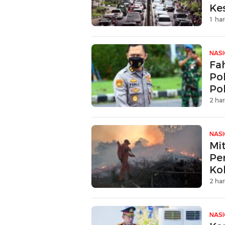
Ke
1 har
NAS
Fa
Pol
Po
2 har
NAS
Mi
Pe
Kol
2 har
NAS