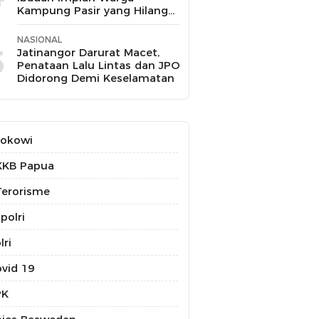
Kampung Pasir yang Hilang
Selama 10 Tahun
NASIONAL
5
Jatinangor Darurat Macet,
Penataan Lalu Lintas dan JPO
Didorong Demi Keselamatan
Jokowi
KKB Papua
erorisme
polri
lri
vid 19
PK