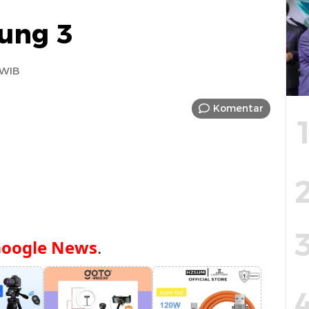
tung 3
 WIB
Komentar
oogle News
.