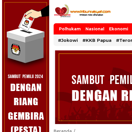
Tribun Rakyat
Tulus – Terdepan – Diharapkan
Polhukam
Nasional
Ekonomi
#Jokowi
#KKB Papua
#Tero
Beranda