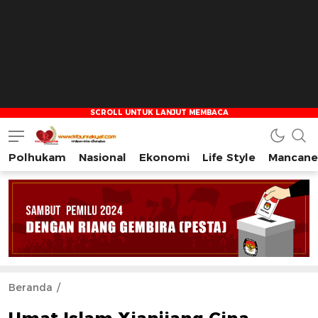
Polhukam
Nasional
Ekonomi
Life Style
Mancane
Tribun Rakyat
Tulus – Terdepan – Diharapkan
Beranda