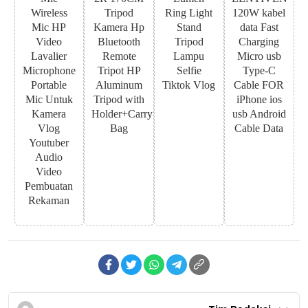
Wireless
Tripod
Ring Light
120W kabel
Mic HP
Kamera Hp
Stand
data Fast
Video
Bluetooth
Tripod
Charging
Lavalier
Remote
Lampu
Micro usb
Microphone
Tripot HP
Selfie
Type-C
Portable
Aluminum
Tiktok Vlog
Cable FOR
Mic Untuk
Tripod with
iPhone ios
Kamera
Holder+Carry
usb Android
Vlog
Bag
Cable Data
Youtuber
Audio
Video
Pembuatan
Rekaman