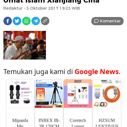
Umat Islam Xianjiang Cina
Redaktur
- 3 Oktober 2017 19:23 WIB
Komentar
Temukan juga kami di
Google News
.
Mipanda
INBEX IB-
Coretech
HZSUM
Mic
2R 170CM
Lumen
LENTIVEN