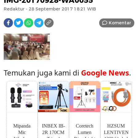
IMG-20170928-WA0055
Redaktur
- 28 September 2017 18:21 WIB
Komentar
Temukan juga kami di
Google News
.
Mipanda
INBEX IB-
Coretech
HZSUM
Mic
2R 170CM
Lumen
LENTIVEN