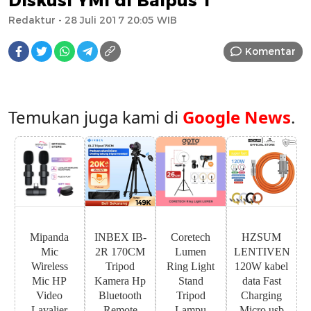
Diskusi YMI di Balpus 1
Redaktur
- 28 Juli 2017 20:05 WIB
Komentar
Temukan juga kami di
Google News
.
Mipanda
INBEX IB-
Coretech
HZSUM
Mic
2R 170CM
Lumen
LENTIVEN
Wireless
Tripod
Ring Light
120W kabel
Mic HP
Kamera Hp
Stand
data Fast
Video
Bluetooth
Tripod
Charging
Lavalier
Remote
Lampu
Micro usb