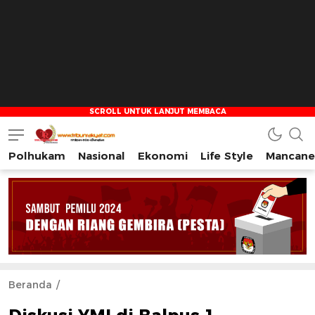
Polhukam
Nasional
Ekonomi
Life Style
Mancane
Tribun Rakyat
Tulus – Terdepan – Diharapkan
Beranda