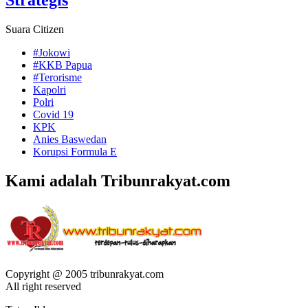
Suara Citizen
#Jokowi
#KKB Papua
#Terorisme
Kapolri
Polri
Covid 19
KPK
Anies Baswedan
Korupsi Formula E
Kami adalah Tribunrakyat.com
Copyright @ 2005 tribunrakyat.com
All right reserved