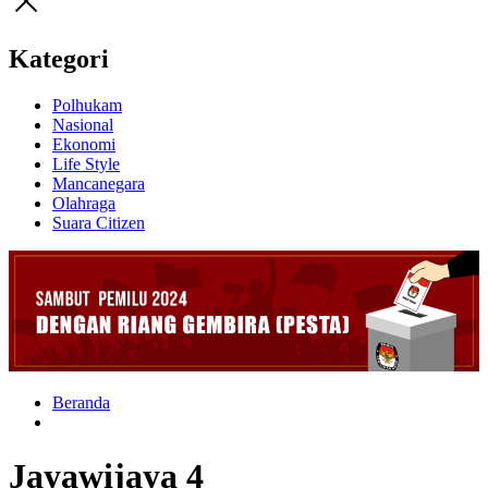
Kategori
Polhukam
Nasional
Ekonomi
Life Style
Mancanegara
Olahraga
Suara Citizen
Beranda
Jayawijaya 4