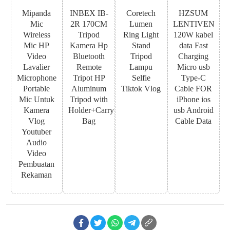
Mipanda
INBEX IB-
Coretech
HZSUM
Mic
2R 170CM
Lumen
LENTIVEN
Wireless
Tripod
Ring Light
120W kabel
Mic HP
Kamera Hp
Stand
data Fast
Video
Bluetooth
Tripod
Charging
Lavalier
Remote
Lampu
Micro usb
Microphone
Tripot HP
Selfie
Type-C
Portable
Aluminum
Tiktok Vlog
Cable FOR
Mic Untuk
Tripod with
iPhone ios
Kamera
Holder+Carry
usb Android
Vlog
Bag
Cable Data
Youtuber
Audio
Video
Pembuatan
Rekaman