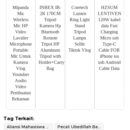
Mipanda
INBEX IB-
Coretech
HZSUM
Mic
2R 170CM
Lumen
LENTIVEN
Wireless
Tripod
Ring Light
120W kabel
Mic HP
Kamera Hp
Stand
data Fast
Video
Bluetooth
Tripod
Charging
Lavalier
Remote
Lampu
Micro usb
Microphone
Tripot HP
Selfie
Type-C
Portable
Aluminum
Tiktok Vlog
Cable FOR
Mic Untuk
Tripod with
iPhone ios
Kamera
Holder+Carry
usb Android
Vlog
Bag
Cable Data
Youtuber
Audio
Video
Pembuatan
Rekaman
Tag Terkait:
Aliansi Mahasiswa Peduli Kampus
Pecat Ubedillah Badrun