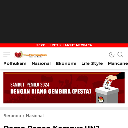
Polhukam
Nasional
Ekonomi
Life Style
Mancane
Tribun Rakyat
Tulus – Terdepan – Diharapkan
Beranda
Nasional