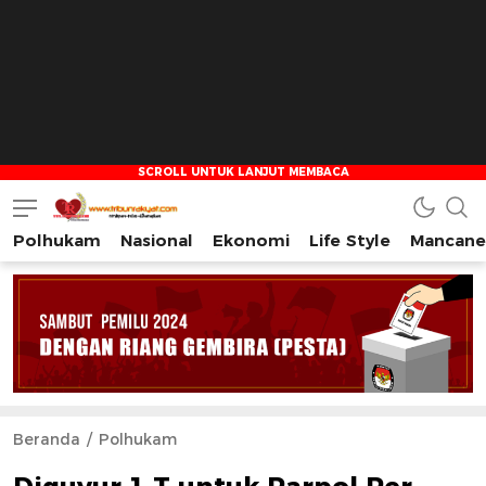
Polhukam
Nasional
Ekonomi
Life Style
Mancane
Tribun Rakyat
Tulus – Terdepan – Diharapkan
Beranda
Polhukam