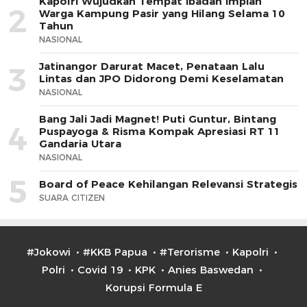
Kapolri Wujudkan Tempat Ibadah Impian
2
Warga Kampung Pasir yang Hilang Selama 10
Tahun
NASIONAL
Jatinangor Darurat Macet, Penataan Lalu
3
Lintas dan JPO Didorong Demi Keselamatan
NASIONAL
Bang Jali Jadi Magnet! Puti Guntur, Bintang
4
Puspayoga & Risma Kompak Apresiasi RT 11
Gandaria Utara
NASIONAL
5
Board of Peace Kehilangan Relevansi Strategis
SUARA CITIZEN
#Jokowi
#KKB Papua
#Terorisme
Kapolri
Polri
Covid 19
KPK
Anies Baswedan
Korupsi Formula E