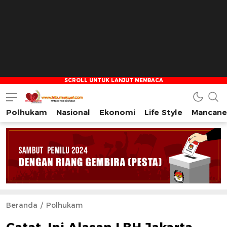
Polhukam
Nasional
Ekonomi
Life Style
Mancane
Tribun Rakyat
Tulus – Terdepan – Diharapkan
Beranda
Polhukam