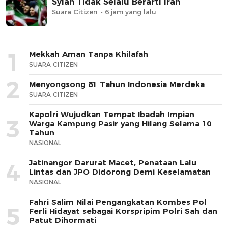
Syiah Tidak Selalu Berarti Iran
Suara Citizen
6 jam yang lalu
1
Mekkah Aman Tanpa Khilafah
SUARA CITIZEN
2
Menyongsong 81 Tahun Indonesia Merdeka
SUARA CITIZEN
Kapolri Wujudkan Tempat Ibadah Impian
3
Warga Kampung Pasir yang Hilang Selama 10
Tahun
NASIONAL
Jatinangor Darurat Macet, Penataan Lalu
4
Lintas dan JPO Didorong Demi Keselamatan
NASIONAL
Fahri Salim Nilai Pengangkatan Kombes Pol
5
Ferli Hidayat sebagai Korspripim Polri Sah dan
Patut Dihormati