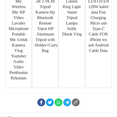
Mic
2R 170CM
Lumen
LENTIVEN
Wireless
Tripod
Ring Light
120W kabel
Mic HP
Kamera Hp
Stand
data Fast
Video
Bluetooth
Tripod
Charging
Lavalier
Remote
Lampu
Micro usb
Microphone
Tripot HP
Selfie
Type-C
Portable
Aluminum
Tiktok Vlog
Cable FOR
Mic Untuk
Tripod with
iPhone ios
Kamera
Holder+Carry
usb Android
Vlog
Bag
Cable Data
Youtuber
Audio
Video
Pembuatan
Rekaman