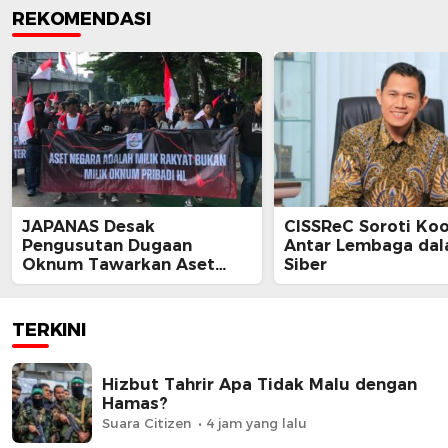
REKOMENDASI
JAPANAS Desak
CISSReC Soroti Koo
Pengusutan Dugaan
Antar Lembaga da
Oknum Tawarkan Aset
Siber
Negara, Minta Pemerintah
Turun Tangan
TERKINI
Hizbut Tahrir Apa Tidak Malu dengan
Hamas?
Suara Citizen
4 jam yang lalu