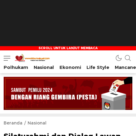
Polhukam
Nasional
Ekonomi
Life Style
Mancane
Tribun Rakyat
Tulus – Terdepan – Diharapkan
Beranda
Nasional