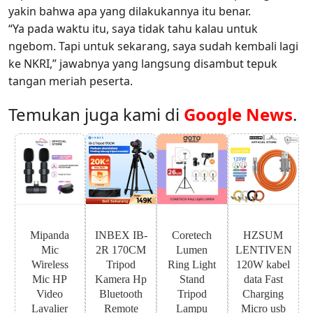
yakin bahwa apa yang dilakukannya itu benar.
“Ya pada waktu itu, saya tidak tahu kalau untuk
ngebom. Tapi untuk sekarang, saya sudah kembali lagi
ke NKRI,” jawabnya yang langsung disambut tepuk
tangan meriah peserta.
Temukan juga kami di
Google News
.
Mipanda
INBEX IB-
Coretech
HZSUM
Mic
2R 170CM
Lumen
LENTIVEN
Wireless
Tripod
Ring Light
120W kabel
Mic HP
Kamera Hp
Stand
data Fast
Video
Bluetooth
Tripod
Charging
Lavalier
Remote
Lampu
Micro usb