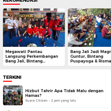
REKOMENDASI
Megawati Pantau
Bang Jali Jadi Magn
Langsung Perkembangan
Guntur, Bintang
Bang Jali, Bintang
Puspayoga & Rism
Puspayoga Siap Kawal
Kompak Apresiasi 
Program
Gandaria Utara
TERKINI
Hizbut Tahrir Apa Tidak Malu dengan
Hamas?
Suara Citizen
2 jam yang lalu